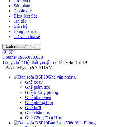
Giới thiệu
Sản phẩm
Catalogue
Blog Két Sắt
Tin tức
Liên hệ
Bảng mã màu
Tư vấn chia sẻ
Danh mục sản phẩm
(
0
) SP
Hotline: 0965.883.638
Trang chủ
/
Nội thất gia đình
/ Bàn sofa BSF19
DANH MỤC SẢN PHẨM
Ghế văn phòng
Ghế xoay
Ghế giám đốc
Ghế trưởng phòng
Ghế nhân viên
Ghế phòng họp
Ghế lưới
Ghế chân quỳ
Ghế Công Thái Học
Bàn Làm Việc Văn Phòng