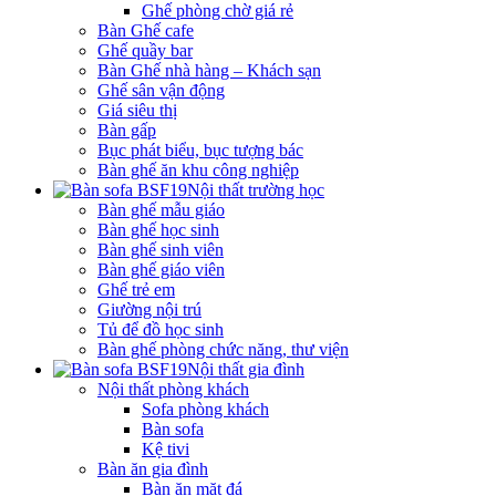
Ghế phòng chờ giá rẻ
Bàn Ghế cafe
Ghế quầy bar
Bàn Ghế nhà hàng – Khách sạn
Ghế sân vận động
Giá siêu thị
Bàn gấp
Bục phát biểu, bục tượng bác
Bàn ghế ăn khu công nghiệp
Nội thất trường học
Bàn ghế mẫu giáo
Bàn ghế học sinh
Bàn ghế sinh viên
Bàn ghế giáo viên
Ghế trẻ em
Giường nội trú
Tủ để đồ học sinh
Bàn ghế phòng chức năng, thư viện
Nội thất gia đình
Nội thất phòng khách
Sofa phòng khách
Bàn sofa
Kệ tivi
Bàn ăn gia đình
Bàn ăn mặt đá