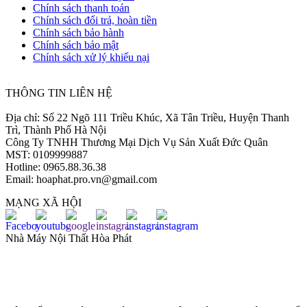
Chính sách thanh toán
Chính sách đổi trả, hoàn tiền
Chính sách bảo hành
Chính sách bảo mật
Chính sách xử lý khiếu nại
THÔNG TIN LIÊN HỆ
Fanpage: https://www.facebook.com/hoaphat.pro.vn
Địa chỉ: Số 22 Ngõ 111 Triều Khúc, Xã Tân Triều, Huyện Thanh
Trì, Thành Phố Hà Nội
Công Ty TNHH Thương Mại Dịch Vụ Sản Xuất Đức Quân
MST: 0109999887
Hotline: 0965.88.36.38
Email: hoaphat.pro.vn@gmail.com
MẠNG XÃ HỘI
Nhà Máy Nội Thất Hòa Phát
Miền Bắc: Đường B4, Khu B, Khu Công Nghiệp Phố Nối A, Xã
Lạc Hồng, Huyện Văn Lâm, Tỉnh Hưng Yên
Miền Nam: Khu Công Nghiệp Đại Đăng, Phường Phú Tân, Thành
Phố Thủ Dầu Một, tỉnh Bình Dương