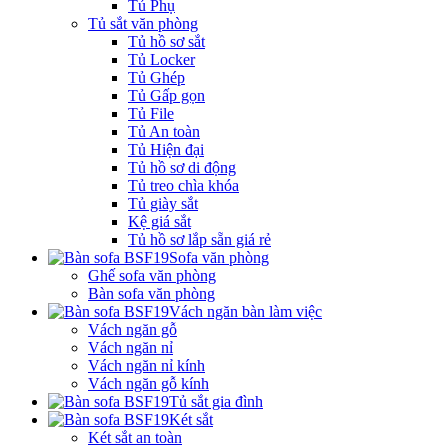
Tủ Phụ
Tủ sắt văn phòng
Tủ hồ sơ sắt
Tủ Locker
Tủ Ghép
Tủ Gấp gọn
Tủ File
Tủ An toàn
Tủ Hiện đại
Tủ hồ sơ di động
Tủ treo chìa khóa
Tủ giày sắt
Kệ giá sắt
Tủ hồ sơ lắp sẵn giá rẻ
Sofa văn phòng
Ghế sofa văn phòng
Bàn sofa văn phòng
Vách ngăn bàn làm việc
Vách ngăn gỗ
Vách ngăn nỉ
Vách ngăn nỉ kính
Vách ngăn gỗ kính
Tủ sắt gia đình
Két sắt
Két sắt an toàn