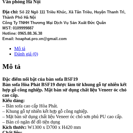
Văn phòng Hà Nội
Địa chỉ:
Số 22 Ngõ 111 Triều Khúc, Xã Tân Triều, Huyện Thanh Trì,
Thành Phố Hà Nội
Công Ty TNHH Thương Mại Dịch Vụ Sản Xuất Đức Quân
MST: 0109999887
Hotline: 0965.88.36.38
Email: hoaphat.pro.vn@gmail.com
Mô tả
Đánh giá (0)
Mô tả
Đặc điểm nổi bật của bàn sofa BSF19
Bàn sofa Hòa Phát BSF19 được làm từ khung gỗ tự nhiên kết
hợp gỗ công nghiệp. Mặt bàn sử dụng chất liệu Veneer óc chó
cao cấp.
Kiểu dáng:
– Bàn sofa cao cấp Hòa Phát.
– Khung gỗ tự nhiên kết hợp gỗ công nghiệp.
– Mặt bàn sử dụng chất liệu Veneer óc chó sơn phủ PU cao cấp.
– Bàn có ngăn để đồ tiện dụng
Kích thước:
W1300 x D700 x H420 mm
Chất liệu: