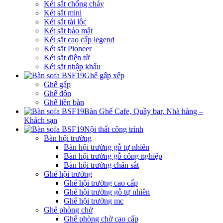
Két sắt chống cháy
Két sắt mini
Két sắt tài lộc
Két sắt bảo mật
Két sắt cao cấp legend
Két sắt Pioneer
Két sắt điện tử
Két sắt nhập khẩu
Ghế gấp xếp
Ghế gấp
Ghế đôn
Ghế liền bàn
Bàn Ghế Cafe, Quầy bar, Nhà hàng –
Khách sạn
Nội thất công trình
Bàn hội trường
Bàn hội trường gỗ tự nhiên
Bàn hội trường gỗ công nghiệp
Bàn hội trường chân sắt
Ghế hội trường
Ghế hội trường cao cấp
Ghế hội trường gỗ tự nhiên
Ghế hội trường mc
Ghế phòng chờ
Ghế phòng chờ cao cấp