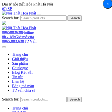
×
Đại lý nội thất Hòa Phát Hà Nội
(
0
) SP
Search for:
Search
0965883638
Hotline
8h - 18h
Giờ mở cửa
0965.883.638
Tư Vấn
Trang chủ
Giới thiệu
Sản phẩm
Catalogue
Blog Két Sắt
Tin tức
Liên hệ
Bảng mã màu
Tư vấn chia sẻ
Search for:
Search
Trang chủ