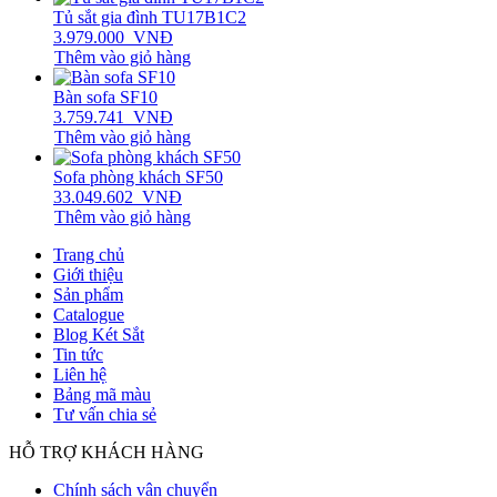
Tủ sắt gia đình TU17B1C2
3.979.000
VNĐ
Thêm vào giỏ hàng
Bàn sofa SF10
3.759.741
VNĐ
Thêm vào giỏ hàng
Sofa phòng khách SF50
33.049.602
VNĐ
Thêm vào giỏ hàng
Trang chủ
Giới thiệu
Sản phẩm
Catalogue
Blog Két Sắt
Tin tức
Liên hệ
Bảng mã màu
Tư vấn chia sẻ
HỖ TRỢ KHÁCH HÀNG
Chính sách vận chuyển