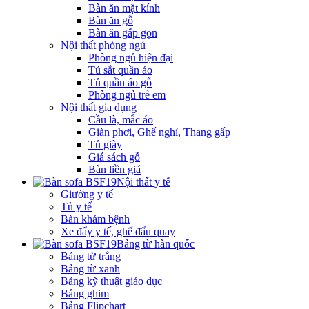
Bàn ăn mặt kính
Bàn ăn gỗ
Bàn ăn gấp gọn
Nội thất phòng ngủ
Phòng ngủ hiện đại
Tủ sắt quần áo
Tủ quần áo gỗ
Phòng ngủ trẻ em
Nội thất gia dụng
Cầu là, mắc áo
Giàn phơi, Ghế nghỉ, Thang gấp
Tủ giày
Giá sách gỗ
Bàn liền giá
Nội thất y tế
Giường y tế
Tủ y tế
Bàn khám bệnh
Xe đẩy y tế, ghế đẩu quay
Bảng từ hàn quốc
Bảng từ trắng
Bảng từ xanh
Bảng kỹ thuật giáo dục
Bảng ghim
Bảng Flipchart