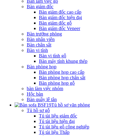
Bàn làm việc gỗ
Bàn giám đốc
Bàn giám đốc cao cấp
Bàn giám đốc hiện đại
Bàn giám đốc gỗ
Bàn giám đốc Veneer
Bàn trưởng phòng
Bàn nhân viên
Bàn chân sắt
Bàn vi tính
Bàn vi tính gỗ
Bàn máy tính khung thép
Bàn phòng họp
Bàn phòng họp cao cấp
Bàn phòng họp chân sắt
Bàn phòng họp gỗ
bàn làm việc nhóm
Hộc bàn
Bàn quầy lễ tân
Tủ hồ sơ văn phòng
Tủ hồ sơ gỗ
Tủ tài liệu giám đốc
Tủ tài liệu hiện đại
Tủ tài liệu gỗ công nghiệp
Tủ tài liệu Thấp