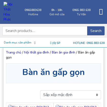
0965883638
8h - 18h
0965.883.638
Hotline
Giờ mở cửa
Tư Vấn
Search for:
Search
Danh mục sản phẩm
(
0
) SP
HOTLINE: 0965.883.638
Trang chủ
/
Nội thất gia đình
/
Bàn ăn gia đình
/ Bàn ăn gấp
gọn
Bàn ăn gấp gọn