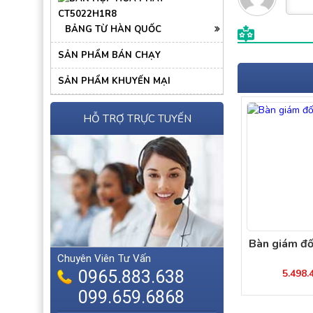
BẢNG TỪ HÀN QUỐC
SẢN PHẨM BÁN CHẠY
SẢN PHẨM KHUYẾN MẠI
HỖ TRỢ TRỰC TUYẾN
Bàn giám đ
Chuyên Viên Tư Vấn
5.498
0965.883.638
099.659.6868