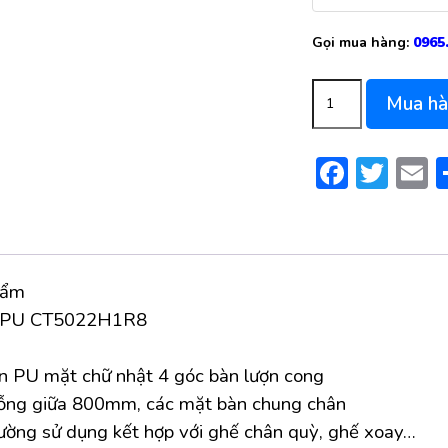
Gọi mua hàng:
0965
Bàn Họp Hòa Phát C
Mua h
Facebo
Twit
E
hẩm
n PU CT5022H1R8
n PU mặt chữ nhật 4 góc bàn lượn cong
rỗng giữa 800mm, các mặt bàn chung chân
ường sử dụng kết hợp với ghế chân quỳ, ghế xoay…