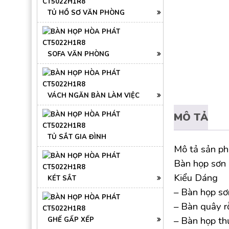
TỦ HỒ SƠ VĂN PHÒNG
SOFA VĂN PHÒNG
VÁCH NGĂN BÀN LÀM VIỆC
MÔ TẢ
TỦ SẮT GIA ĐÌNH
Mô tả sản p
Bàn họp sơ
Kiểu Dáng
KÉT SẮT
– Bàn họp sơ
– Bàn quây 
– Bàn họp th
GHẾ GẤP XẾP