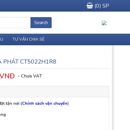
(
0
) SP
Search
ÀU
TƯ VẤN CHIA SẺ
 PHÁT CT5022H1R8
VNĐ
ặt tận nơi (
Chính sách vận chuyển
)
áng