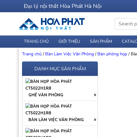
Đại lý nội thất Hòa Phát Hà Nội
Search for:
TRANG CHỦ
GIỚI THIỆU
SẢN PHẨM
CATAL
Trang chủ
/
Bàn Làm Việc Văn Phòng
/
Bàn phòng họp
/ Bà
DANH MỤC SẢN PHẨM
GHẾ VĂN PHÒNG
BÀN LÀM VIỆC VĂN PHÒNG