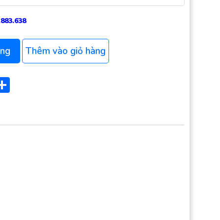
.883.638
T5022H1R8 quantity
àng
Thêm vào giỏ hàng
ok
ter
mail
Share