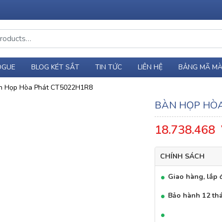
OGUE
BLOG KÉT SẮT
TIN TỨC
LIÊN HỆ
BẢNG MÃ M
n Họp Hòa Phát CT5022H1R8
BÀN HỌP HÒA
18.738.468
CHÍNH SÁCH
Giao hàng, lắp đ
Bảo hành 12 th