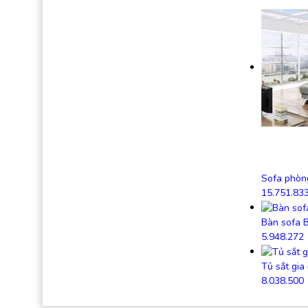
Sofa phòn
15.751.83
Bàn sofa 
5.948.272
Tủ sắt gi
8.038.500