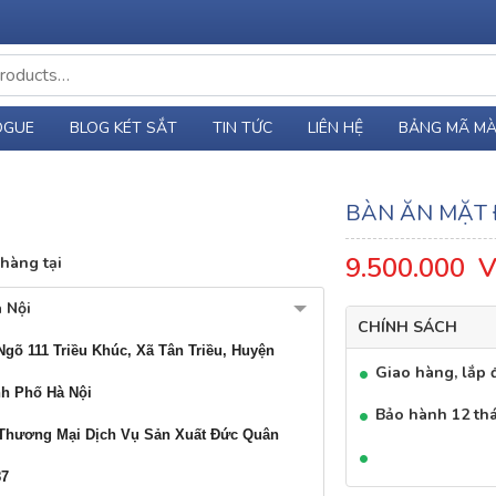
OGUE
BLOG KÉT SẮT
TIN TỨC
LIÊN HỆ
BẢNG MÃ M
BÀN ĂN MẶT 
9.500.000
V
hàng tại
 Nội
CHÍNH SÁCH
Ngõ 111 Triều Khúc, Xã Tân Triều, Huyện
Giao hàng, lắp đ
nh Phố Hà Nội
Bảo hành 12 th
Thương Mại Dịch Vụ Sản Xuất Đức Quân
87