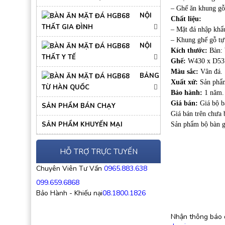
– Ghế ăn khung gỗ
NỘI
Chất liệu:
THẤT GIA ĐÌNH
– Mặt đá nhập khẩ
– Khung ghế gỗ tự
NỘI
Kích thước:
Bàn:
THẤT Y TẾ
Ghế:
W430 x D53
Màu sắc:
Vân đá.
BẢNG
Xuất xứ:
Sản phẩm
TỪ HÀN QUỐC
Bảo hành:
1 năm.
Giá bán:
Giá bộ b
SẢN PHẨM BÁN CHẠY
Giá bán trên chưa
SẢN PHẨM KHUYẾN MẠI
Sản phẩm bộ bàn g
HỖ TRỢ TRỰC TUYẾN
Chuyên Viên Tư Vấn
0965.883.638
099.659.6868
Bảo Hành - Khiếu nại
08.1800.1826
Nhận thông báo 