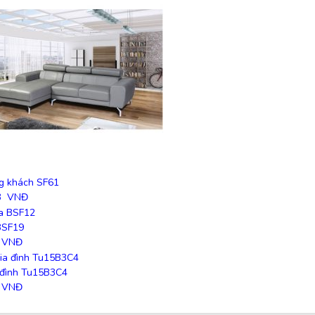
g khách SF61
3
VNĐ
BSF19
VNĐ
a đình Tu15B3C4
VNĐ