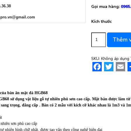
8.36.38
Gọi mua hàng:
0965
t.pro.vn@gmail.com
Kích thước
Bàn ăn mặt đá HGB68
Thêm v
SKU:
Không áp dụng
Facebook
Twitte
Ema
t của bàn ăn mặt đá HGB68
B68 sử dụng vật liệu gỗ tự nhiên phủ sơn cao cấp. Mặt bàn được làm từ 
 sang trọng, đẳng cấp . Bàn có 2 mẫu với kích cỡ khác nhau là 1m3 và 1
ật
 nhiên sơn phủ cao cấp
tự nhiên hình chữ nhật, được tạo vân theo công nghệ hiện đại