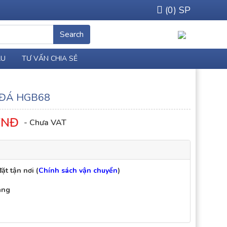
(
0
) SP
Search
ÀU
TƯ VẤN CHIA SẺ
ĐÁ HGB68
NĐ
ặt tận nơi (
Chính sách vận chuyển
)
áng