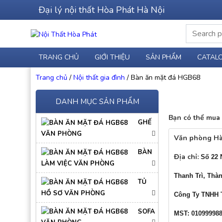
Đại lý nội thất Hòa Phát Hà Nội
Search for:
TRANG CHỦ
GIỚI THIỆU
SẢN PHẨM
CATAL
Trang chủ
/
Nội thất gia đình
/ Bàn ăn mặt đá HGB68
DANH MỤC SẢN PHẨM
Bạn có thể mua 
GHẾ
VĂN PHÒNG
Văn phòng Hà
BÀN
Địa chỉ:
Số 22 
LÀM VIỆC VĂN PHÒNG
Thanh Trì, Thà
TỦ
HỒ SƠ VĂN PHÒNG
Công Ty TNHH 
SOFA
MST: 01099998