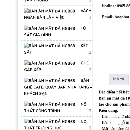
VĂN PHÒNG
Hotline: 0965.8
VÁCH
Email: hoapha
NGĂN BÀN LÀM VIỆC
TỦ
SẮT GIA ĐÌNH
KÉT
SẮT
GHẾ
GẤP XẾP
Mô tả
BÀN
GHẾ CAFE, QUẦY BAR, NHÀ HÀNG –
Đặc điểm nổi bậ
KHÁCH SẠN
Bàn ăn mặt đá HG
NỘI
tạo cho sản phẩm
Kiểu dáng:
THẤT CÔNG TRÌNH
– Bàn hình chữ nh
NỘI
– Bàn khung gỗ tự
THẤT TRƯỜNG HỌC
– Mặt bàn bằng đá 