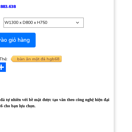
.883.638
 quantity
ào giỏ hàng
Thẻ:
bàn ăn mặt đá hgb68
r
il
Share
đá tự nhiên với bề mặt được tạo vân theo công nghệ hiện đại
m6 cho bạn lựa chọn.